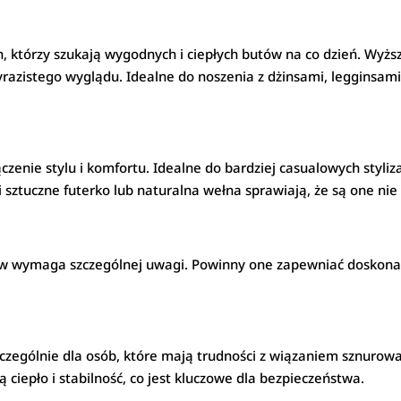
ch, którzy szukają wygodnych i ciepłych butów na co dzień. Wyż
razistego wyglądu. Idealne do noszenia z dżinsami, legginsami
czenie stylu i komfortu. Idealne do bardziej casualowych styliz
ci sztuczne futerko lub naturalna wełna sprawiają, że są one ni
w wymaga szczególnej uwagi. Powinny one zapewniać doskonałą
zególnie dla osób, które mają trudności z wiązaniem sznuro
iepło i stabilność, co jest kluczowe dla bezpieczeństwa.