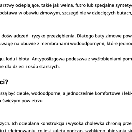
wy ocieplające, takie jak wełna, futro lub specjalne syntetyc
 podstawa w obuwiu zimowym, szczególnie w dziecięcych butach
 doświadczeń i ryzyko przeziębienia. Dlatego buty zimowe pow
ić uwagę na obuwie z membranami wodoodpornymi, które jednoc
egu, lodu i błota. Antypoślizgowa podeszwa z wyżłobieniami pom
e dla dzieci i osób starszych.
ci?
uszą być ciepłe, wodoodporne, a jednocześnie komfortowe i le
 świeżym powietrzu.
zych. Ich ocieplana konstrukcja i wysoka cholewka chronią prz
u i zdejmowaniu, co jest zaletą podczas szybkiego ubierania si