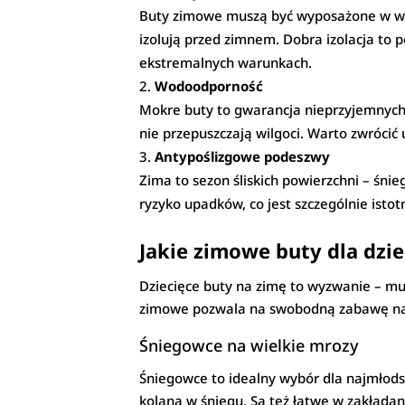
Buty zimowe muszą być wyposażone w warst
izolują przed zimnem. Dobra izolacja to
ekstremalnych warunkach.
Wodoodporność
Mokre buty to gwarancja nieprzyjemnych
nie przepuszczają wilgoci. Warto zwróc
Antypoślizgowe podeszwy
Zima to sezon śliskich powierzchni – śni
ryzyko upadków, co jest szczególnie istotn
Jakie zimowe buty dla dzie
Dziecięce buty na zimę to wyzwanie – m
zimowe pozwala na swobodną zabawę na
Śniegowce na wielkie mrozy
Śniegowce to idealny wybór dla najmłods
kolana w śniegu. Są też łatwe w zakładani