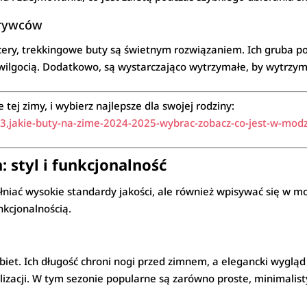
krywców
acery, trekkingowe buty są świetnym rozwiązaniem. Ich gruba p
ilgocią. Dodatkowo, są wystarczająco wytrzymałe, by wytrzym
ej zimy, i wybierz najlepsze dla swojej rodziny:
,jakie-buty-na-zime-2024-2025-wybrac-zobacz-co-jest-w-modz
 styl i funkcjonalność
łniać wysokie standardy jakości, ale również wpisywać się w 
nkcjonalnością.
biet. Ich długość chroni nogi przed zimnem, a elegancki wyglą
ylizacji. W tym sezonie popularne są zarówno proste, minimalis