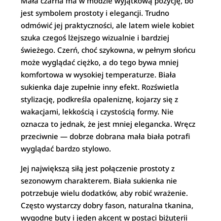
Mała czarna ma w modzie wyjątkową pozycję, bo
jest symbolem prostoty i elegancji. Trudno
odmówić jej praktyczności, ale latem wiele kobiet
szuka czegoś lżejszego wizualnie i bardziej
świeżego. Czerń, choć szykowna, w pełnym słońcu
może wyglądać ciężko, a do tego bywa mniej
komfortowa w wysokiej temperaturze. Biała
sukienka daje zupełnie inny efekt. Rozświetla
stylizację, podkreśla opaleniznę, kojarzy się z
wakacjami, lekkością i czystością formy. Nie
oznacza to jednak, że jest mniej elegancka. Wręcz
przeciwnie — dobrze dobrana mała biała potrafi
wyglądać bardzo stylowo.
Jej największą siłą jest połączenie prostoty z
sezonowym charakterem. Biała sukienka nie
potrzebuje wielu dodatków, aby robić wrażenie.
Często wystarczy dobry fason, naturalna tkanina,
wygodne buty i jeden akcent w postaci biżuterii