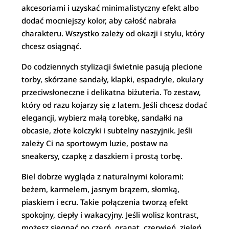
akcesoriami i uzyskać minimalistyczny efekt albo
dodać mocniejszy kolor, aby całość nabrała
charakteru. Wszystko zależy od okazji i stylu, który
chcesz osiągnąć.
Do codziennych stylizacji świetnie pasują plecione
torby, skórzane sandały, klapki, espadryle, okulary
przeciwsłoneczne i delikatna biżuteria. To zestaw,
który od razu kojarzy się z latem. Jeśli chcesz dodać
elegancji, wybierz małą torebkę, sandałki na
obcasie, złote kolczyki i subtelny naszyjnik. Jeśli
zależy Ci na sportowym luzie, postaw na
sneakersy, czapkę z daszkiem i prostą torbę.
Biel dobrze wygląda z naturalnymi kolorami:
beżem, karmelem, jasnym brązem, słomką,
piaskiem i ecru. Takie połączenia tworzą efekt
spokojny, ciepły i wakacyjny. Jeśli wolisz kontrast,
możesz sięgnąć po czerń, granat, czerwień, zieleń