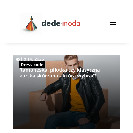
|
,
lip 14, 2026
Dress code
Ramoneska, pilotka czy klasyczna
kurtka skórzana – którą wybrać?