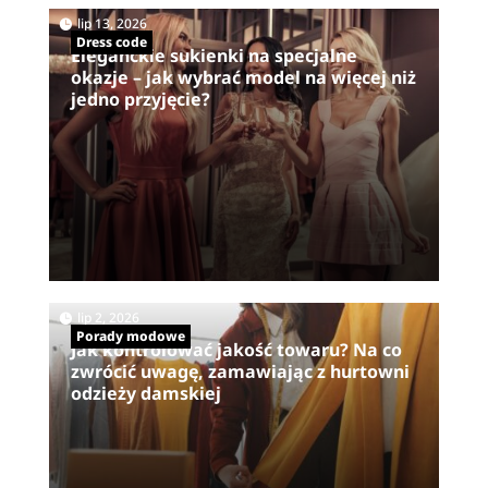
|
,
lip 13, 2026
Dress code
Eleganckie sukienki na specjalne
okazje – jak wybrać model na więcej niż
jedno przyjęcie?
|
lip 2, 2026
Porady modowe
Jak kontrolować jakość towaru? Na co
zwrócić uwagę, zamawiając z hurtowni
odzieży damskiej