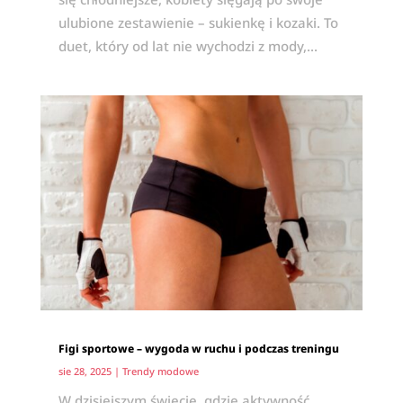
ulubione zestawienie – sukienkę i kozaki. To
duet, który od lat nie wychodzi z mody,...
Figi sportowe – wygoda w ruchu i podczas treningu
sie 28, 2025
|
Trendy modowe
W dzisiejszym świecie, gdzie aktywność