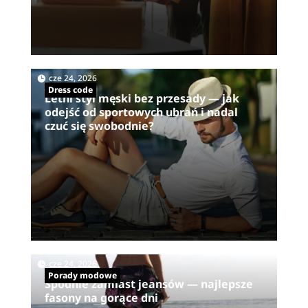
|
cze 24, 2026
Dress code
Letni styl męski bez przesady — jak
odejść od sportowych ubrań i nadal
czuć się swobodnie?
|
cze 24, 2026
Porady modowe
Spodnie zamiast jeansów — najlepsze
fasony na gorące dni