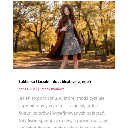
Sukienka i kozaki – duet idealny na jesień
paź 13, 2025
|
Trendy modowe
Jesień to pora roku, w której moda zyskuje
zupełnie nowy wymiar – staje się pełna
faktur, kolorów i wyrafinowanych połączeń.
Gdy liście spadają z drzew, a powietrze staje
się chłodniejsze, kobiety sięgają po swoje