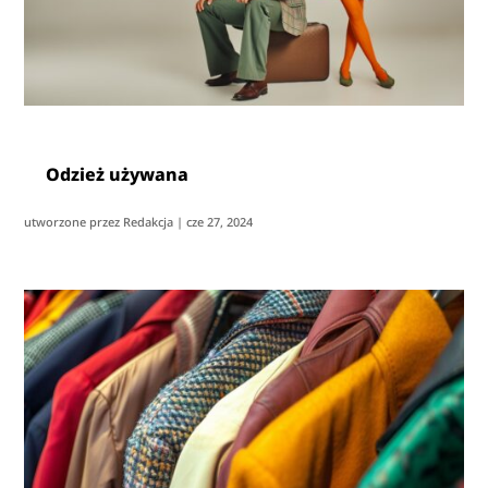
Odzież używana
utworzone przez
Redakcja
|
cze 27, 2024